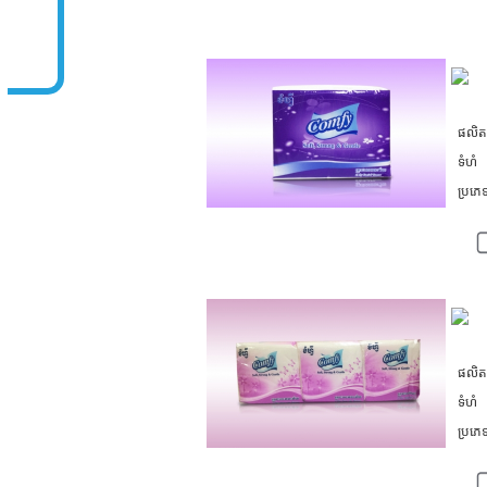
ផលិតផលដែលទាក់ទងគ្នា
ផលិ
ទំហំ
ប្រភ
ផលិ
ទំហំ
ប្រភ