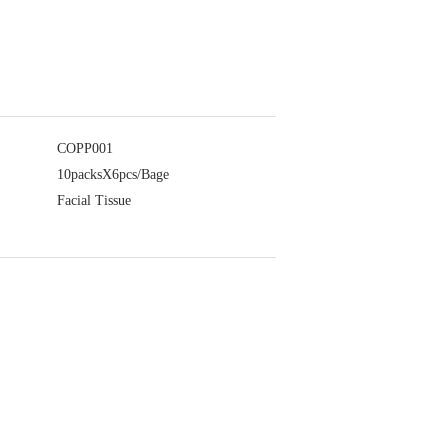
COPP001
10packsX6pcs/Bage
Facial Tissue