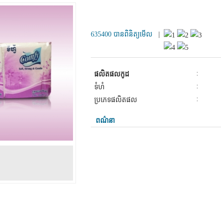
ពត៌មានផលិតផល
635400 បានពិនិត្យមើល
|
:
ផលិតផលកូដ
:
ទំហំ
:
ប្រភេទផលិតផល
ពណ៌នា