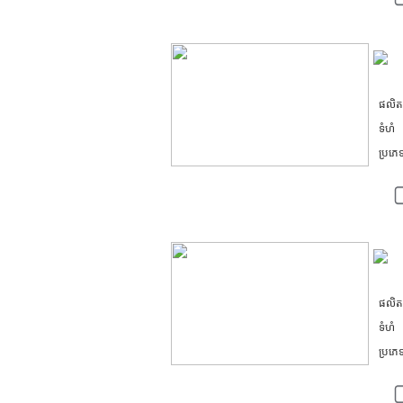
ផលិ
ទំហំ
ប្រភ
ផលិ
ទំហំ
ប្រភ