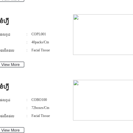
ខំហ្វី
:
COPL001
តផលកូដ
:
40packs/Ctn
:
Facial Tissue
េទផលិតផល
ខំហ្វី
:
COBO100
តផលកូដ
:
72boxes/Ctn
:
Facial Tissue
េទផលិតផល