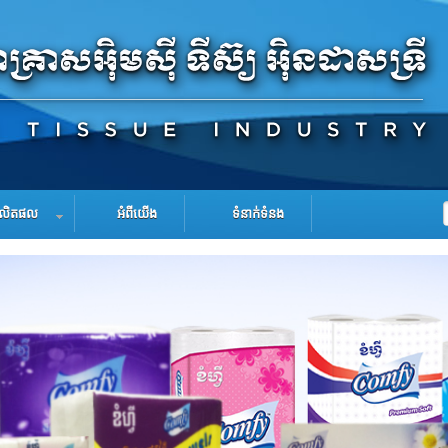
លិតផល
អំពីយើង
ទំនាក់ទំនង