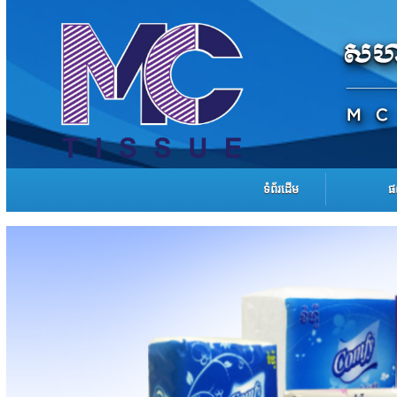
ទំព័រដើម
ផ