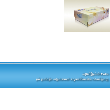
រក្សារសិទ្ឋិគ្រប់យ៉ាងដ
ភូមិ ត្រពាំងថ្លឹង សង្កាត់ចោមចៅ ខណ្ឌពោធិ៍សែនជ័យ រាជធានីភ