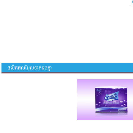
ផលិតផលដែលទាក់ទងគ្នា