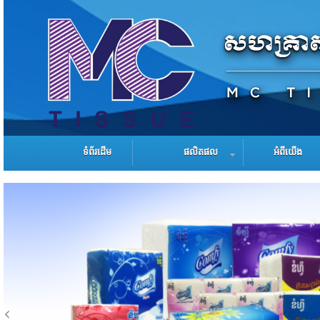
ទំព័រដើម
ផលិតផល
អំពីយើង