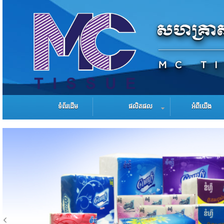
ទំព័រដើម
ផលិតផល
អំពីយើង