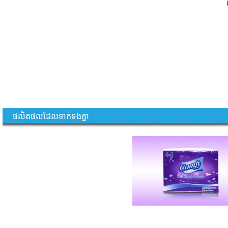
ផលិតផលដែលទាក់ទងគ្នា