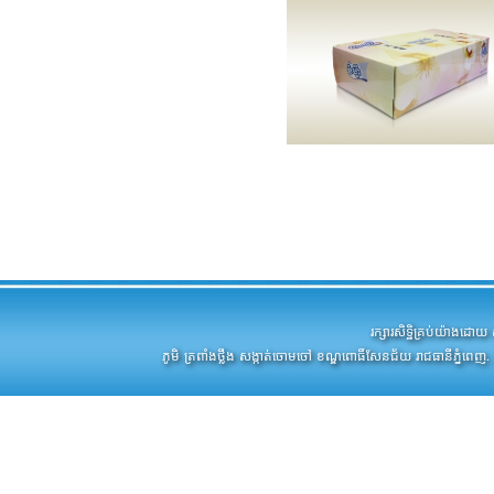
រក្សារសិទ្ឋិគ្រប់យ៉ាងដ
ភូមិ ត្រពាំងថ្លឹង សង្កាត់ចោមចៅ ខណ្ឌពោធិ៍សែនជ័យ រាជធានីភ