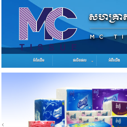
ទំព័រដើម
ផលិតផល
អំពីយើង