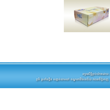
រក្សារសិទ្ឋិគ្រប់យ៉ាងដ
ភូមិ ត្រពាំងថ្លឹង សង្កាត់ចោមចៅ ខណ្ឌពោធិ៍សែនជ័យ រាជធានីភ