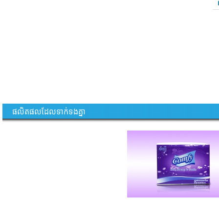
ផលិតផលដែលទាក់ទងគ្នា