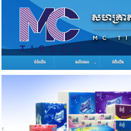
ទំព័រដើម
ផលិតផល
អំពីយើង