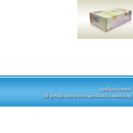
រក្សារសិទ្ឋិគ្រប់យ៉ាងដ
ភូមិ ត្រពាំងថ្លឹង សង្កាត់ចោមចៅ ខណ្ឌពោធិ៍សែនជ័យ រាជធានីភ