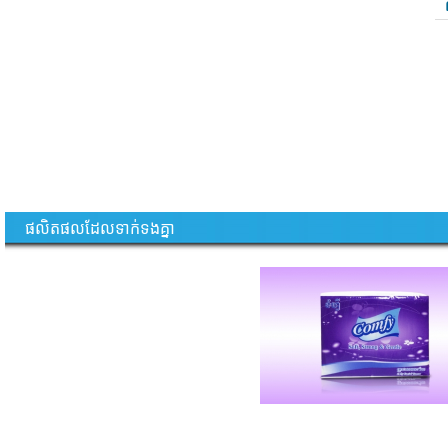
ផលិតផលដែលទាក់ទងគ្នា