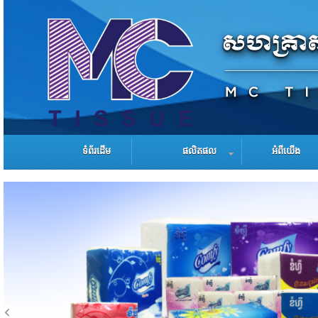
ទំព័រដើម
ផលិតផល
អំពីយើង