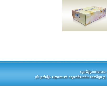
រក្សារសិទ្ឋិគ្រប់យ៉ាងដ
ភូមិ ត្រពាំងថ្លឹង សង្កាត់ចោមចៅ ខណ្ឌពោធិ៍សែនជ័យ រាជធានីភ