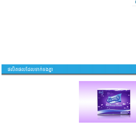
ផលិតផលដែលទាក់ទងគ្នា