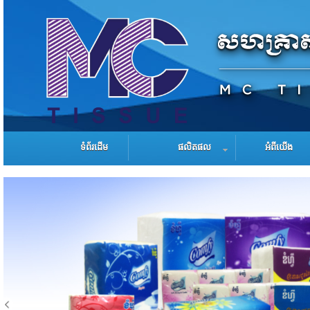
ទំព័រដើម
ផលិតផល
អំពីយើង