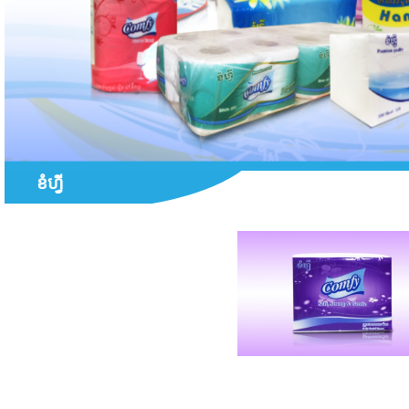
ខំហ្វី