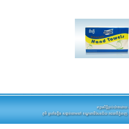
រក្សារសិទ្ឋិគ្រប់យ៉ាងដ
ភូមិ ត្រពាំងថ្លឹង សង្កាត់ចោមចៅ ខណ្ឌពោធិ៍សែនជ័យ រាជធានីភ