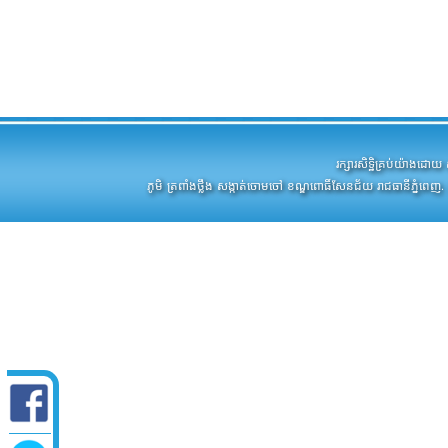
រក្សារសិទ្ឋិគ្រប់យ៉ាងដ
ភូមិ ត្រពាំងថ្លឹង សង្កាត់ចោមចៅ ខណ្ឌពោធិ៍សែនជ័យ រាជធានីភ