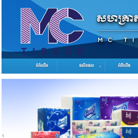
ទំព័រដើម
ផលិតផល
អំពីយើង