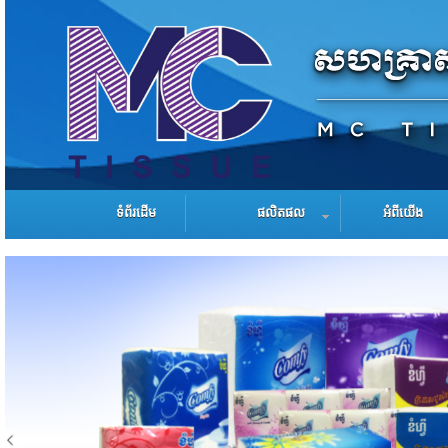
ទំព័រដើម
ផលិតផល
អំពីយើង