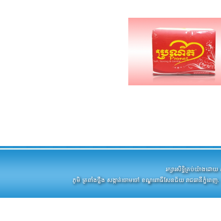
រក្សារសិទ្ឋិគ្រប់យ៉ាងដ
ភូមិ ត្រពាំងថ្លឹង សង្កាត់ចោមចៅ ខណ្ឌពោធិ៍សែនជ័យ រាជធានីភ