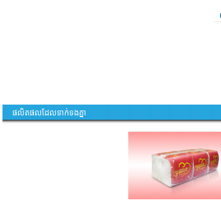
ផលិតផលដែលទាក់ទងគ្នា